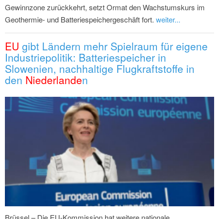
Gewinnzone zurückkehrt, setzt Ormat den Wachstumskurs im
Geothermie- und Batteriespeichergeschäft fort.
weiter...
EU
gibt Ländern mehr Spielraum für eigene
Industriepolitik: Batteriespeicher in
Slowenien, nachhaltige Flugkraftstoffe in
den
Niederlande
n
Brüssel – Die EU-Kommission hat weitere nationale