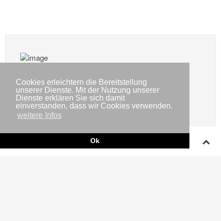
IWR-Twitter-Feed
Cookies erleichtern die Bereitstellung
Inhalte von Twitter anzeigen
unserer Dienste. Mit der Nutzung unserer
Dienste erklären Sie sich damit
einverstanden, dass wir Cookies verwenden.
weitere Infos
Ok
Impressum
Copyright © IWR 2026
Datenschutzerklärung
Kontakt