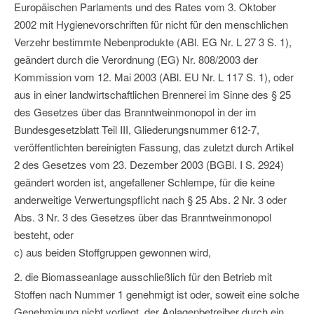
Europäischen Parlaments und des Rates vom 3. Oktober
2002 mit Hygienevorschriften für nicht für den menschlichen
Verzehr bestimmte Nebenprodukte (ABl. EG Nr. L 27 3 S. 1),
geändert durch die Verordnung (EG) Nr. 808/2003 der
Kommission vom 12. Mai 2003 (ABl. EU Nr. L 117 S. 1), oder
aus in einer landwirtschaftlichen Brennerei im Sinne des § 25
des Gesetzes über das Branntweinmonopol in der im
Bundesgesetzblatt Teil III, Gliederungsnummer 612-7,
veröffentlichten bereinigten Fassung, das zuletzt durch Artikel
2 des Gesetzes vom 23. Dezember 2003 (BGBl. I S. 2924)
geändert worden ist, angefallener Schlempe, für die keine
anderweitige Verwertungspflicht nach § 25 Abs. 2 Nr. 3 oder
Abs. 3 Nr. 3 des Gesetzes über das Branntweinmonopol
besteht, oder
c) aus beiden Stoffgruppen gewonnen wird,
2. die Biomasseanlage ausschließlich für den Betrieb mit
Stoffen nach Nummer 1 genehmigt ist oder, soweit eine solche
Genehmigung nicht vorliegt, der Anlagenbetreiber durch ein