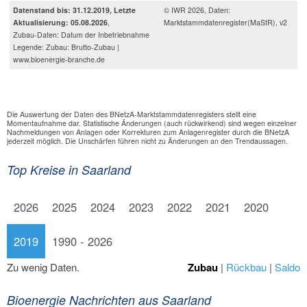
Datenstand bis: 31.12.2019, Letzte
© IWR 2026, Daten:
Aktualisierung: 05.08.2026
,
Marktstammdatenregister(MaStR), v2
Zubau-Daten: Datum der Inbetriebnahme
Legende: Zubau: Brutto-Zubau |
www.bioenergie-branche.de
Die Auswertung der Daten des BNetzA-Marktstammdatenregisters stellt eine
Momentaufnahme dar. Statistische Änderungen (auch rückwirkend) sind wegen einzelner
Nachmeldungen von Anlagen oder Korrekturen zum Anlagenregister durch die BNetzA
jederzeit möglich. Die Unschärfen führen nicht zu Änderungen an den Trendaussagen.
Top Kreise in Saarland
2026
2025
2024
2023
2022
2021
2020
2019
1990 - 2026
Zu wenig Daten.
Zubau
|
Rückbau
|
Saldo
Bioenergie Nachrichten aus Saarland