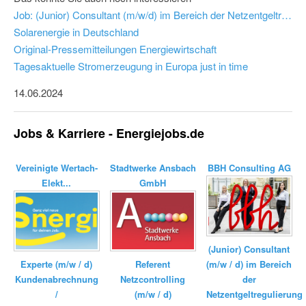
Job: (Junior) Consultant (m/w/d) im Bereich der Netzentgeltregulierung - BBH Consulting AG
Solarenergie in Deutschland
Original-Pressemitteilungen Energiewirtschaft
Tagesaktuelle Stromerzeugung in Europa just in time
14.06.2024
Jobs & Karriere - Energiejobs.de
Vereinigte Wertach-
Stadtwerke Ansbach
BBH Consulting AG
Elekt...
GmbH
(Junior) Consultant
Experte (m/w / d)
Referent
(m/w / d) im Bereich
Kundenabrechnung
Netzcontrolling
der
/
(m/w / d)
Netzentgeltregulierung