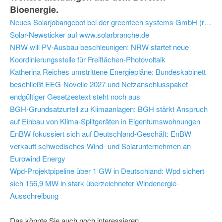
Bioenergie.
Neues Solarjobangebot bei der greentech systems GmbH (remote Job): Bauleiter*in Photovoltaik Südwestdeutschland
Solar-Newsticker auf www.solarbranche.de
NRW will PV-Ausbau beschleunigen: NRW startet neue
Koordinierungsstelle für Freiflächen-Photovoltaik
Katherina Reiches umstrittene Energiepläne: Bundeskabinett
beschließt EEG-Novelle 2027 und Netzanschlusspaket –
endgültiger Gesetzestext steht noch aus
BGH-Grundsatzurteil zu Klimaanlagen: BGH stärkt Anspruch
auf Einbau von Klima-Splitgeräten in Eigentumswohnungen
EnBW fokussiert sich auf Deutschland-Geschäft: EnBW
verkauft schwedisches Wind- und Solarunternehmen an
Eurowind Energy
Wpd-Projektpipeline über 1 GW in Deutschland: Wpd sichert
sich 156,9 MW in stark überzeichneter Windenergie-
Ausschreibung
Das könnte Sie auch noch interessieren