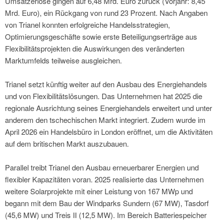
Umsatzerlöse gingen auf 6,48 Mrd. Euro zurück (Vorjahr: 8,45
Mrd. Euro), ein Rückgang von rund 23 Prozent. Nach Angaben
von Trianel konnten erfolgreiche Handelsstrategien,
Optimierungsgeschäfte sowie erste Beteiligungserträge aus
Flexibilitätsprojekten die Auswirkungen des veränderten
Marktumfelds teilweise ausgleichen.
Trianel setzt künftig weiter auf den Ausbau des Energiehandels
und von Flexibilitätslösungen. Das Unternehmen hat 2025 die
regionale Ausrichtung seines Energiehandels erweitert und unter
anderem den tschechischen Markt integriert. Zudem wurde im
April 2026 ein Handelsbüro in London eröffnet, um die Aktivitäten
auf dem britischen Markt auszubauen.
Parallel treibt Trianel den Ausbau erneuerbarer Energien und
flexibler Kapazitäten voran. 2025 realisierte das Unternehmen
weitere Solarprojekte mit einer Leistung von 167 MWp und
begann mit dem Bau der Windparks Sundern (67 MW), Tasdorf
(45,6 MW) und Treis II (12,5 MW). Im Bereich Batteriespeicher