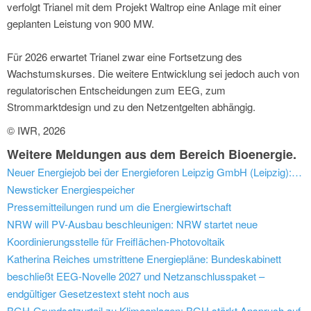
verfolgt Trianel mit dem Projekt Waltrop eine Anlage mit einer
geplanten Leistung von 900 MW.
Für 2026 erwartet Trianel zwar eine Fortsetzung des
Wachstumskurses. Die weitere Entwicklung sei jedoch auch von
regulatorischen Entscheidungen zum EEG, zum
Strommarktdesign und zu den Netzentgelten abhängig.
© IWR, 2026
Weitere Meldungen aus dem Bereich Bioenergie.
Neuer Energiejob bei der Energieforen Leipzig GmbH (Leipzig): Projektmanager Digitalisierung & IT (all people)
Newsticker Energiespeicher
Pressemitteilungen rund um die Energiewirtschaft
NRW will PV-Ausbau beschleunigen: NRW startet neue
Koordinierungsstelle für Freiflächen-Photovoltaik
Katherina Reiches umstrittene Energiepläne: Bundeskabinett
beschließt EEG-Novelle 2027 und Netzanschlusspaket –
endgültiger Gesetzestext steht noch aus
BGH-Grundsatzurteil zu Klimaanlagen: BGH stärkt Anspruch auf