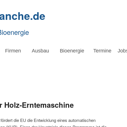
ranche.de
Bioenergie
Firmen
Ausbau
Bioenergie
Termine
Job
ür Holz-Erntemaschine
fördert die EU die Entwicklung eines automatischen
en (KUP). Eines der Hauptziele dieses Programms ist die