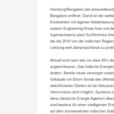
Hamburg/Bangalore (iwr-pressedienst)
Bangalore eröffnet. Damit ist der weltw
Kontinenten mit eigenen Niederlassun
solaren Engineering-Know-how und den
Ingenieurteams plant SunTechnics ihre 
der bis 2010 von der indischen Regieru
Leistung weit überproportional zu profit
Aktuell sind nach wie vor etwa 45% de
angeschlossen. Das indische Energiemi
ändern. Bereits heute versorgen sol
Gebäude mit Strom fernab des öffentl
elektrifizierten Dörfern ist ein Netz
Hemmnisse nicht möglich. Systeme zur
dena (deutsche Energie Agentur) die
sind bestens für einen intelligenten 
auf dem sonnenreichen indischen Subko