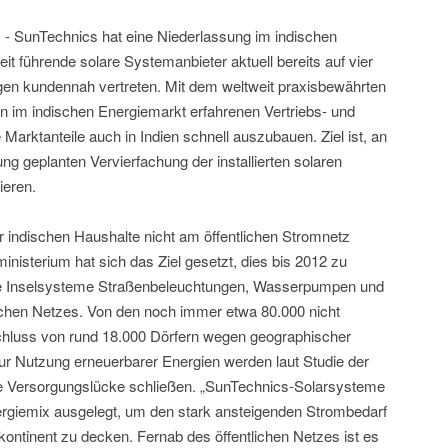
 - SunTechnics hat eine Niederlassung im indischen
eit führende solare Systemanbieter aktuell bereits auf vier
gen kundennah vertreten. Mit dem weltweit praxisbewährten
 im indischen Energiemarkt erfahrenen Vertriebs- und
Marktanteile auch in Indien schnell auszubauen. Ziel ist, an
ng geplanten Vervierfachung der installierten solaren
ieren.
r indischen Haushalte nicht am öffentlichen Stromnetz
nisterium hat sich das Ziel gesetzt, dies bis 2012 zu
are Inselsysteme Straßenbeleuchtungen, Wasserpumpen und
ichen Netzes. Von den noch immer etwa 80.000 nicht
anschluss von rund 18.000 Dörfern wegen geographischer
 Nutzung erneuerbarer Energien werden laut Studie der
se Versorgungslücke schließen. „SunTechnics-Solarsysteme
Energiemix ausgelegt, um den stark ansteigenden Strombedarf
ntinent zu decken. Fernab des öffentlichen Netzes ist es