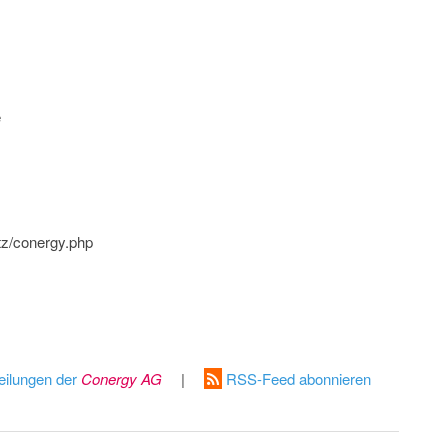
e
tz/conergy.php
eilungen der
Conergy AG
|
RSS-Feed abonnieren