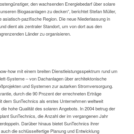
s kostengünstiger, den wachsenden Energiebedarf über solare
unseren Biogasanlagen zu decken“, berichtet Stefan Müller,
e asiatisch-pazifische Region. Die neue Niederlassung in
 und dient als zentraler Standort, um von dort aus den
angrenzenden Länder zu organisieren.
now-how mit einem breiten Dienstleistungsspektrum rund um
lett-Systeme – von Dachanlagen über architektonische
roßprojekten und Systemen zur autarken Stromversorgung.
rantie, durch die 90 Prozent der errechneten Erträge
mit dem SunTechnics als erstes Unternehmen weltweit
 die hohe Qualität des solaren Angebots. In 2004 betrug der
plant SunTechnics, die Anzahl der im vergangenen Jahr
verdoppeln. Darüber hinaus bietet SunTechnics ihrer
 auch die schlüsselfertige Planung und Entwicklung