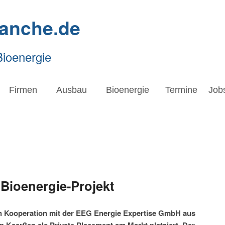
ranche.de
Bioenergie
Firmen
Ausbau
Bioenergie
Termine
Job
 Bioenergie-Projekt
n Kooperation mit der EEG Energie Expertise GmbH aus
in Kaarßen als Private Placement am Markt platziert. Der