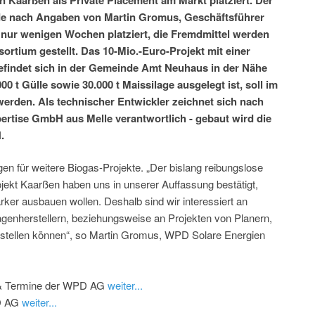
rde nach Angaben von Martin Gromus, Geschäftsführer
nur wenigen Wochen platziert, die Fremdmittel werden
rtium gestellt. Das 10-Mio.-Euro-Projekt mit einer
efindet sich in der Gemeinde Amt Neuhaus in der Nähe
00 t Gülle sowie 30.000 t Maissilage ausgelegt ist, soll im
rden. Als technischer Entwickler zeichnet sich nach
tise GmbH aus Melle verantwortlich - gebaut wird die
.
en für weitere Biogas-Projekte. „Der bislang reibungslose
jekt Kaarßen haben uns in unserer Auffassung bestätigt,
rker ausbauen wollen. Deshalb sind wir interessiert an
agenherstellern, beziehungsweise an Projekten von Planern,
erstellen können“, so Martin Gromus, WPD Solare Energien
e & Termine der WPD AG
weiter...
PD AG
weiter...