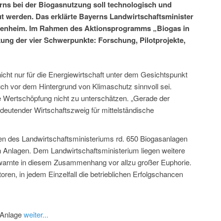
erns bei der Biogasnutzung soll technologisch und
t werden. Das erklärte Bayerns Landwirtschaftsminister
Rosenheim. Im Rahmen des Aktionsprogramms „Biogas in
rkung der vier Schwerpunkte: Forschung, Pilotprojekte,
icht nur für die Energiewirtschaft unter dem Gesichtspunkt
ch vor dem Hintergrund von Klimaschutz sinnvoll sei.
e Wertschöpfung nicht zu unterschätzen. „Gerade der
deutender Wirtschaftszweig für mittelständische
n des Landwirtschaftsministeriums rd. 650 Biogasanlagen
chen Anlagen. Dem Landwirtschaftsministerium liegen weitere
r warnte in diesem Zusammenhang vor allzu großer Euphorie.
storen, in jedem Einzelfall die betrieblichen Erfolgschancen
s-Anlage
weiter...