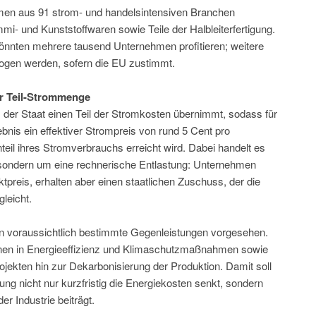
hmen aus 91 strom- und handelsintensiven Branchen
mi- und Kunststoffwaren sowie Teile der Halbleiterfertigung.
nnten mehrere tausend Unternehmen profitieren; weitere
ogen werden, sofern die EU zustimmt.
ür Teil-Strommenge
s der Staat einen Teil der Stromkosten übernimmt, sodass für
nis ein effektiver Strompreis von rund 5 Cent pro
teil ihres Stromverbrauchs erreicht wird. Dabei handelt es
, sondern um eine rechnerische Entlastung: Unternehmen
preis, erhalten aber einen staatlichen Zuschuss, der die
leicht.
n voraussichtlich bestimmte Gegenleistungen vorgesehen.
onen in Energieeffizienz und Klimaschutzmaßnahmen sowie
ekten hin zur Dekarbonisierung der Produktion. Damit soll
ung nicht nur kurzfristig die Energiekosten senkt, sondern
er Industrie beiträgt.