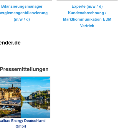
Bilanzierungsmanager
Experte (m/w / d)
nergiemengenbilanzierung
Kundenabrechnung /
(m/w / d)
Marktkommunikation EDM
Vertrieb
ender.de
-Pressemitteilungen
alitas Energy Deutschland
GmbH