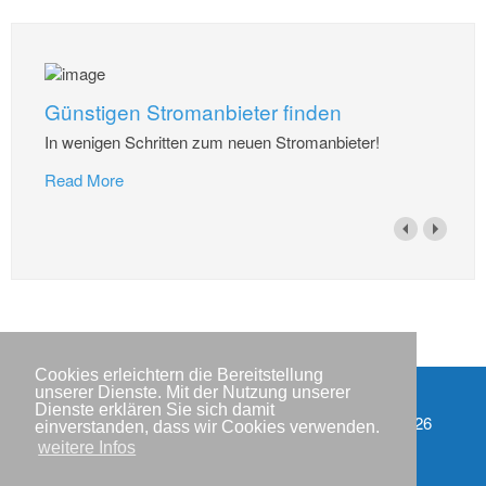
Günstigen Stromanbieter finden
In wenigen Schritten zum neuen Stromanbieter!
Read More
Cookies erleichtern die Bereitstellung
unserer Dienste. Mit der Nutzung unserer
Dienste erklären Sie sich damit
Impressum
Copyright © IWR 2026
einverstanden, dass wir Cookies verwenden.
weitere Infos
Datenschutzerklärung
Kontakt