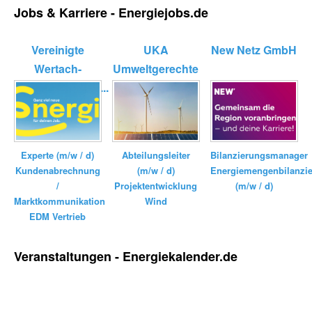
Jobs & Karriere - Energiejobs.de
Vereinigte
UKA
New Netz GmbH
Wertach-
Umweltgerechte
Elektrizitätswerk...
Kraftanlagen
GmbH ...
Bilanzierungsmanager
Experte (m/w / d)
Abteilungsleiter
Energiemengenbilanzi
Kundenabrechnung
(m/w / d)
(m/w / d)
/
Projektentwicklung
Marktkommunikation
Wind
EDM Vertrieb
Veranstaltungen - Energiekalender.de