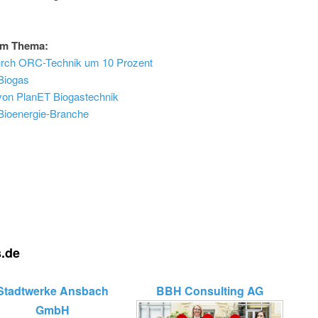
um Thema:
durch ORC-Technik um 10 Prozent
Biogas
 von PlanET Biogastechnik
Bioenergie-Branche
s.de
Stadtwerke Ansbach
BBH Consulting AG
GmbH