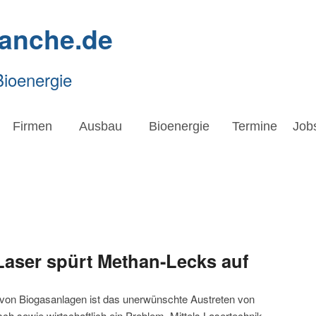
ranche.de
Bioenergie
Firmen
Ausbau
Bioenergie
Termine
Job
aser spürt Methan-Lecks auf
 von Biogasanlagen ist das unerwünschte Austreten von
ch sowie wirtschaftlich ein Problem. Mittels Lasertechnik