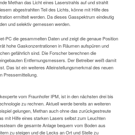
nde Methan das Licht eines Laserstrahls auf und strahlt
diesem abgestrahlten Teil des Lichts, könne mit Hilfe des
ation ermittelt werden. Da dieses Gasspektrum eindeutig
erden und selektiv gemessen werden.
let-PC die gesammelten Daten und zeigt die genaue Position
erät hohe Gaskonzentrationen in Räumen aufspüren und
chen gefährlich sind. Die Forscher berechnen die
 eingebauten Entfernungsmessers. Der Betreiber weiß damit
ist. Das ist ein weiteres Alleinstellungsmerkmal des neuen
n Pressemitteilung.
experte vom Fraunhofer IPM, ist in den nächsten drei bis
Technologie zu rechnen. Aktuell werde bereits an weiteren
Beispiel gelungen, Methan auch ohne das zurückgestreute
s mit Hilfe eines starken Lasers selbst zum Leuchten
 Messteam die gesamte Anlage bequem vom Boden aus
itern zu steigen und die Lecks an Ort und Stelle zu