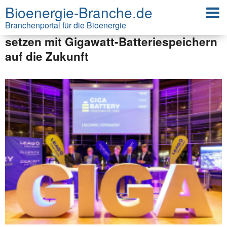
Bioenergie-Branche.de
Braucht Deutschland weniger
Gaskraftwerke? LEAG und Kronos
Branchenportal für die Bioenergie
setzen mit Gigawatt-Batteriespeichern
auf die Zukunft