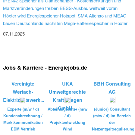
IRENA: Speicher als Gamechanger - Kostensenkungen und
Marktveränderungen treiben BESS-Ausbau weltweit voran
Höxter wird Energiespeicher-Hotspot: SMA Altenso und MEAG
bauen Deutschlands nächsten Mega-Batteriespeicher in Höxter
07.11.2025
Jobs & Karriere - Energiejobs.de
Vereinigte
UKA
BBH Consulting
Wertach-
Umweltgerechte
AG
Elektrizitätswerk...
Kraftanlagen
GmbH ...
Experte (m/w / d)
Abteilungsleiter (m/w
(Junior) Consultant
Kundenabrechnung /
/ d)
(m/w / d) im Bereich
Marktkommunikation
Projektentwicklung
der
EDM Vertrieb
Wind
Netzentgeltregulierung