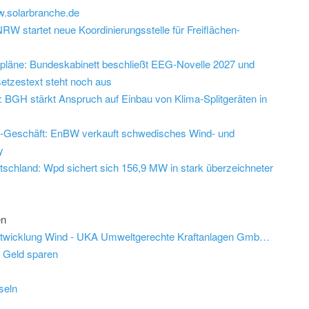
w.solarbranche.de
W startet neue Koordinierungsstelle für Freiflächen-
epläne: Bundeskabinett beschließt EEG-Novelle 2027 und
etzestext steht noch aus
 BGH stärkt Anspruch auf Einbau von Klima-Splitgeräten in
d-Geschäft: EnBW verkauft schwedisches Wind- und
y
tschland: Wpd sichert sich 156,9 MW in stark überzeichneter
en
Job: Abteilungsleiter (m/w/d) Projektentwicklung Wind - UKA Umweltgerechte Kraftanlagen GmbH & Co. KG
d Geld sparen
seln