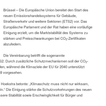
Brüssel – Die Europäische Union bereitet den Start des
neuen Emissionshandelssystems für Gebäude,
Straßenverkehr und weitere Sektoren (ETS2) vor. Das
Europäische Parlament und der Rat haben eine vorläufige
Einigung erzielt, um die Marktstabilität des Systems zu
stärken und Preisschwankungen bei CO
-Zertifikaten
2
abzufedern.
Die Vereinbarung betrifft die sogenannte
TS2. Durch zusätzliche Schutzmechanismen soll der CO
-
2
den, während die Klimaziele der EU für 2040 unterstützt
28 vorgesehen.
Hoekstra betonte: „Klimaschutz muss nicht nur wirksam,
ein.“ Die Einigung stärke die Schutzvorkehrungen des neuen
re Stabilität sowie Erschwinglichkeit für Bürger und