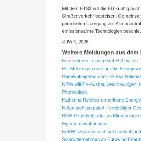
Mit dem ETS2 will die EU künftig auc
Straßenverkehr bepreisen. Gemeinsam
geordneten Übergang zur Klimaneutralit
emissionsarme Technologien beschleu
© IWR, 2026
Weitere Meldungen aus dem B
Energieforen Leipzig GmbH (Leipzig): P
EU-Meldungen rund um die Energiewir
Renewablepress.com - Rress Release
NRW will PV-Ausbau beschleunigen: NR
Photovoltaik
Katherina Reiches umstrittene Energi
Netzanschlusspaket – endgültiger Ges
BGH-Grundsatzurteil zu Klimaanlagen:
Eigentumswohnungen
EnBW fokussiert sich auf Deutschlan
Solarunternehmen an Eurowind Energ