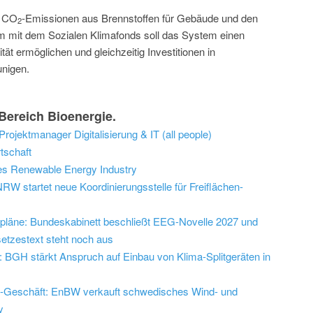
h CO
-Emissionen aus Brennstoffen für Gebäude und den
2
 mit dem Sozialen Klimafonds soll das System einen
ät ermöglichen und gleichzeitig Investitionen in
nigen.
ereich Bioenergie.
rojektmanager Digitalisierung & IT (all people)
tschaft
s Renewable Energy Industry
W startet neue Koordinierungsstelle für Freiflächen-
epläne: Bundeskabinett beschließt EEG-Novelle 2027 und
etzestext steht noch aus
 BGH stärkt Anspruch auf Einbau von Klima-Splitgeräten in
d-Geschäft: EnBW verkauft schwedisches Wind- und
y