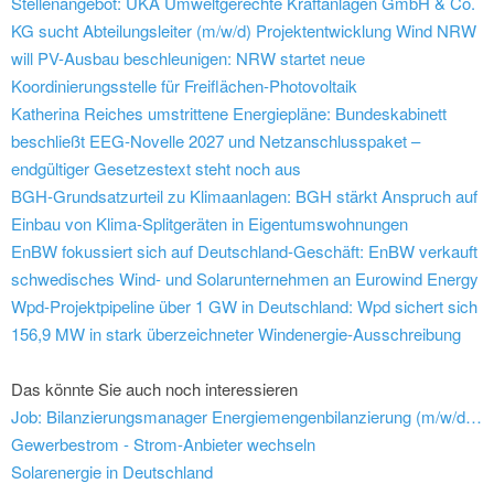
Stellenangebot: UKA Umweltgerechte Kraftanlagen GmbH & Co.
KG sucht Abteilungsleiter (m/w/d) Projektentwicklung Wind
NRW
will PV-Ausbau beschleunigen: NRW startet neue
Koordinierungsstelle für Freiflächen-Photovoltaik
Katherina Reiches umstrittene Energiepläne: Bundeskabinett
beschließt EEG-Novelle 2027 und Netzanschlusspaket –
endgültiger Gesetzestext steht noch aus
BGH-Grundsatzurteil zu Klimaanlagen: BGH stärkt Anspruch auf
Einbau von Klima-Splitgeräten in Eigentumswohnungen
EnBW fokussiert sich auf Deutschland-Geschäft: EnBW verkauft
schwedisches Wind- und Solarunternehmen an Eurowind Energy
Wpd-Projektpipeline über 1 GW in Deutschland: Wpd sichert sich
156,9 MW in stark überzeichneter Windenergie-Ausschreibung
Das könnte Sie auch noch interessieren
Job: Bilanzierungsmanager Energiemengenbilanzierung (m/w/d) - New Netz GmbH
Gewerbestrom - Strom-Anbieter wechseln
Solarenergie in Deutschland