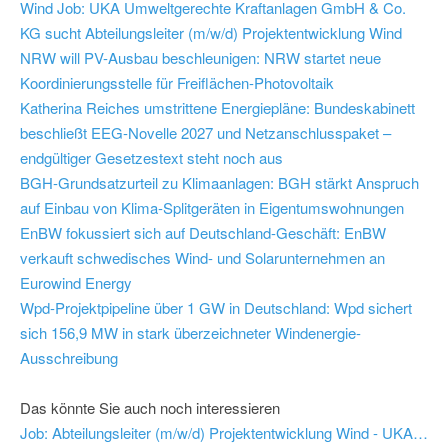
Wind
Job: UKA Umweltgerechte Kraftanlagen GmbH & Co.
KG sucht Abteilungsleiter (m/w/d) Projektentwicklung Wind
NRW will PV-Ausbau beschleunigen: NRW startet neue
Koordinierungsstelle für Freiflächen-Photovoltaik
Katherina Reiches umstrittene Energiepläne: Bundeskabinett
beschließt EEG-Novelle 2027 und Netzanschlusspaket –
endgültiger Gesetzestext steht noch aus
BGH-Grundsatzurteil zu Klimaanlagen: BGH stärkt Anspruch
auf Einbau von Klima-Splitgeräten in Eigentumswohnungen
EnBW fokussiert sich auf Deutschland-Geschäft: EnBW
verkauft schwedisches Wind- und Solarunternehmen an
Eurowind Energy
Wpd-Projektpipeline über 1 GW in Deutschland: Wpd sichert
sich 156,9 MW in stark überzeichneter Windenergie-
Ausschreibung
Das könnte Sie auch noch interessieren
Job: Abteilungsleiter (m/w/d) Projektentwicklung Wind - UKA Umweltgerechte Kraftanlagen GmbH & Co. KG