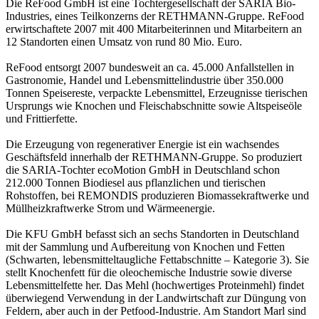
Die ReFood GmbH ist eine Tochtergesellschaft der SARIA Bio-
Industries, eines Teilkonzerns der RETHMANN-Gruppe. ReFood
erwirtschaftete 2007 mit 400 Mitarbeiterinnen und Mitarbeitern an
12 Standorten einen Umsatz von rund 80 Mio. Euro.
ReFood entsorgt 2007 bundesweit an ca. 45.000 Anfallstellen in
Gastronomie, Handel und Lebensmittelindustrie über 350.000
Tonnen Speisereste, verpackte Lebensmittel, Erzeugnisse tierischen
Ursprungs wie Knochen und Fleischabschnitte sowie Altspeiseöle
und Frittierfette.
Die Erzeugung von regenerativer Energie ist ein wachsendes
Geschäftsfeld innerhalb der RETHMANN-Gruppe. So produziert
die SARIA-Tochter ecoMotion GmbH in Deutschland schon
212.000 Tonnen Biodiesel aus pflanzlichen und tierischen
Rohstoffen, bei REMONDIS produzieren Biomassekraftwerke und
Müllheizkraftwerke Strom und Wärmeenergie.
Die KFU GmbH befasst sich an sechs Standorten in Deutschland
mit der Sammlung und Aufbereitung von Knochen und Fetten
(Schwarten, lebensmitteltaugliche Fettabschnitte – Kategorie 3). Sie
stellt Knochenfett für die oleochemische Industrie sowie diverse
Lebensmittelfette her. Das Mehl (hochwertiges Proteinmehl) findet
überwiegend Verwendung in der Landwirtschaft zur Düngung von
Feldern, aber auch in der Petfood-Industrie. Am Standort Marl sind