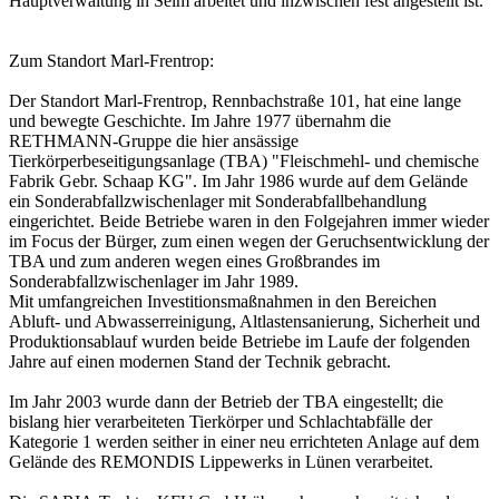
Hauptverwaltung in Selm arbeitet und inzwischen fest angestellt ist.
Zum Standort Marl-Frentrop:
Der Standort Marl-Frentrop, Rennbachstraße 101, hat eine lange
und bewegte Geschichte. Im Jahre 1977 übernahm die
RETHMANN-Gruppe die hier ansässige
Tierkörperbeseitigungsanlage (TBA) "Fleischmehl- und chemische
Fabrik Gebr. Schaap KG". Im Jahr 1986 wurde auf dem Gelände
ein Sonderabfallzwischenlager mit Sonderabfallbehandlung
eingerichtet. Beide Betriebe waren in den Folgejahren immer wieder
im Focus der Bürger, zum einen wegen der Geruchsentwicklung der
TBA und zum anderen wegen eines Großbrandes im
Sonderabfallzwischenlager im Jahr 1989.
Mit umfangreichen Investitionsmaßnahmen in den Bereichen
Abluft- und Abwasserreinigung, Altlastensanierung, Sicherheit und
Produktionsablauf wurden beide Betriebe im Laufe der folgenden
Jahre auf einen modernen Stand der Technik gebracht.
Im Jahr 2003 wurde dann der Betrieb der TBA eingestellt; die
bislang hier verarbeiteten Tierkörper und Schlachtabfälle der
Kategorie 1 werden seither in einer neu errichteten Anlage auf dem
Gelände des REMONDIS Lippewerks in Lünen verarbeitet.