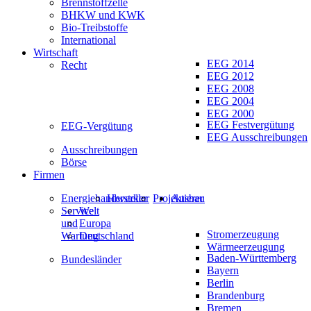
Brennstoffzelle
BHKW und KWK
Bio-Treibstoffe
International
Wirtschaft
EEG 2014
Recht
EEG 2012
EEG 2008
EEG 2004
EEG 2000
EEG Festvergütung
EEG-Vergütung
EEG Ausschreibungen
Ausschreibungen
Börse
Firmen
Energiehandwerker
Hersteller
Projektierer
Ausbau
Service
Welt
und
Europa
Stromerzeugung
Wartung
Deutschland
Wärmeerzeugung
Baden-Württemberg
Bundesländer
Bayern
Berlin
Brandenburg
Bremen