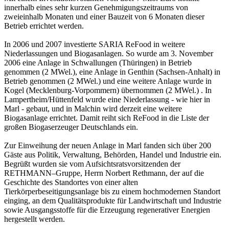
innerhalb eines sehr kurzen Genehmigungszeitraums von
zweieinhalb Monaten und einer Bauzeit von 6 Monaten dieser
Betrieb errichtet werden.
In 2006 und 2007 investierte SARIA ReFood in weitere
Niederlassungen und Biogasanlagen. So wurde am 3. November
2006 eine Anlage in Schwallungen (Thüringen) in Betrieb
genommen (2 MWel.), eine Anlage in Genthin (Sachsen-Anhalt) in
Betrieb genommen (2 MWel.) und eine weitere Anlage wurde in
Kogel (Mecklenburg-Vorpommern) übernommen (2 MWel.) . In
Lampertheim/Hüttenfeld wurde eine Niederlassung - wie hier in
Marl - gebaut, und in Malchin wird derzeit eine weitere
Biogasanlage errichtet. Damit reiht sich ReFood in die Liste der
großen Biogaserzeuger Deutschlands ein.
Zur Einweihung der neuen Anlage in Marl fanden sich über 200
Gäste aus Politik, Verwaltung, Behörden, Handel und Industrie ein.
Begrüßt wurden sie vom Aufsichtsratsvorsitzenden der
RETHMANN–Gruppe, Herrn Norbert Rethmann, der auf die
Geschichte des Standortes von einer alten
Tierkörperbeseitigungsanlage bis zu einem hochmodernen Standort
einging, an dem Qualitätsprodukte für Landwirtschaft und Industrie
sowie Ausgangsstoffe für die Erzeugung regenerativer Energien
hergestellt werden.