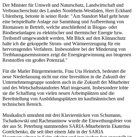
Der Minister für Umwelt und Naturschutz, Landwirtschaft und
Verbraucherschutz des Landes Nordrhein-Westfalen, Herr Eckhard
Uhlenberg, betonte in seiner Rede: "Am Standort Marl geht heute
eine beispielhafte Anlage zur Sammlung und Aufbereitung von
Biomassen in Betrieb, welche anschließend in Biogas- oder
Biodieselanlagen zu elektrischer und thermischer Energie bzw.
Treibstoff umgewandelt werden. Mit Blick auf den Klimaschutz
halte ich die gekoppelte Strom- und Wärmeerzeugung für ein
hervorragendes Verfahren. Insbesondere bei der Minderung von
Treibhausgasemissionen zeigt die Energiegewinnung aus biogenen
Reststoffen ein großes Potenzial."
Für die Marler Bürgermeisterin, Frau Uta Heinrich, bedeutet die
neue Niederlassung nicht nur eine Investition in die Zukunft der
Unternehmensgruppe sondern auch in die Zukunft der Mitarbeiter
und des Wirtschaftsstandortes Marl insgesamt. Insbesondere lobte
sie die Schaffung von vielen neuen Arbeitsplätzen und die
Bereitstellung von Ausbildungsplätzen im kaufmännischen und
technischen Bereich.
Musikalisch umrahmt mit drei Klavierstücken von Schumann,
Tschaikowski und Rachmaninow wurde die Einweihungsfeier von
der aus St. Peterburg stammenden SARIA-Mitarbeiterin Ekaterina
Gorelchenko, die seit über einem Jahr in der SARIA