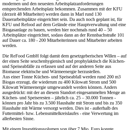
modernen und den neuesten Arbeitsplatzanforderungen
entsprechenden Arbeitsplatz bekommen. Zusammen mit der KFU
(derzeit 48 Mitarbeiter) werden dann in Marl rund 130
Dauerarbeitsplätze eingerichtet sein. Da auch noch geplant ist, für
KFU und Refood auf dem Gelände eine Hauptverwaltung und eine
Biogasanlage zu bauen, werden hier nochmals rund 40 – 50
Arbeitsplätze eingerichtet, sodass dann an der Rennbachstraße 101
auf Dauer ca. 180 - 200 Mitarbeiterinnen und Mitarbeiter arbeiten
werden.
Die ReFood GmbH folgt damit dem gesetzgeberischen Willen – auf
der einen Seite seuchenhygienisch und prophylaktisch die Küchen-
und Speiseabfälle zu erfassen und auf der anderen Seite aus
Biomasse elektrische und Wärmeenergie herzustellen.
Aus einer Tonne Küchen- und Speiseabfall werden rund 200 m3
Biogas erzeugt, die wiederum zu 400 Kilowatt Strom und 500
Kilowatt Wärmeenergie umgewandelt werden können. Anders
ausgedrückt: mit der an diesem Standort eingesammelten Menge an
Küchen- und Speiseresten – jährlich ca. 25 – 30.000 Tonnen -
können pro Jahr bis zu 3.500 Haushalte mit Strom und bis zu 350
Haushalte mit Wärme versorgt werden. Dies ist - außerhalb des
Futtermittel- bzw. Lebensmittelkreislaufes - eine Verwertung im
allerbesten Sinne.
Mit einem Investitionsvolumen von über 7 Mio. Euro konnte