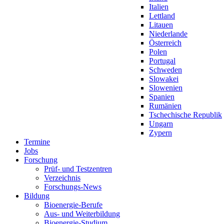
Italien
Lettland
Litauen
Niederlande
Österreich
Polen
Portugal
Schweden
Slowakei
Slowenien
Spanien
Rumänien
Tschechische Republik
Ungarn
Zypern
Termine
Jobs
Forschung
Prüf- und Testzentren
Verzeichnis
Forschungs-News
Bildung
Bioenergie-Berufe
Aus- und Weiterbildung
Bioenergie-Studium