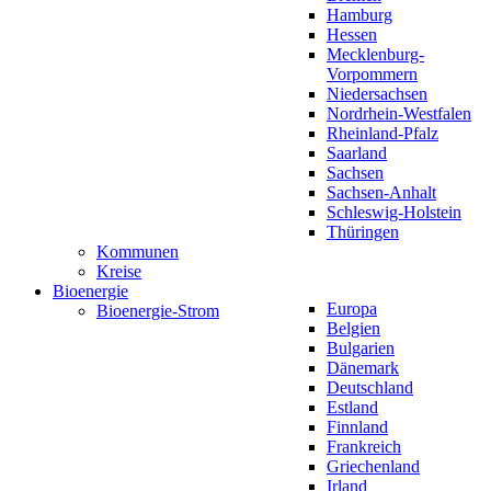
Hamburg
Hessen
Mecklenburg-
Vorpommern
Niedersachsen
Nordrhein-Westfalen
Rheinland-Pfalz
Saarland
Sachsen
Sachsen-Anhalt
Schleswig-Holstein
Thüringen
Kommunen
Kreise
Bioenergie
Europa
Bioenergie-Strom
Belgien
Bulgarien
Dänemark
Deutschland
Estland
Finnland
Frankreich
Griechenland
Irland