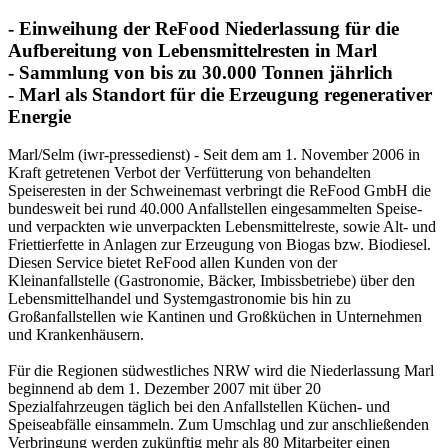
- Einweihung der ReFood Niederlassung für die
Aufbereitung von Lebensmittelresten in Marl
- Sammlung von bis zu 30.000 Tonnen jährlich
- Marl als Standort für die Erzeugung regenerativer
Energie
Marl/Selm (iwr-pressedienst) - Seit dem am 1. November 2006 in
Kraft getretenen Verbot der Verfütterung von behandelten
Speiseresten in der Schweinemast verbringt die ReFood GmbH die
bundesweit bei rund 40.000 Anfallstellen eingesammelten Speise-
und verpackten wie unverpackten Lebensmittelreste, sowie Alt- und
Friettierfette in Anlagen zur Erzeugung von Biogas bzw. Biodiesel.
Diesen Service bietet ReFood allen Kunden von der
Kleinanfallstelle (Gastronomie, Bäcker, Imbissbetriebe) über den
Lebensmittelhandel und Systemgastronomie bis hin zu
Großanfallstellen wie Kantinen und Großküchen in Unternehmen
und Krankenhäusern.
Für die Regionen südwestliches NRW wird die Niederlassung Marl
beginnend ab dem 1. Dezember 2007 mit über 20
Spezialfahrzeugen täglich bei den Anfallstellen Küchen- und
Speiseabfälle einsammeln. Zum Umschlag und zur anschließenden
Verbringung werden zukünftig mehr als 80 Mitarbeiter einen