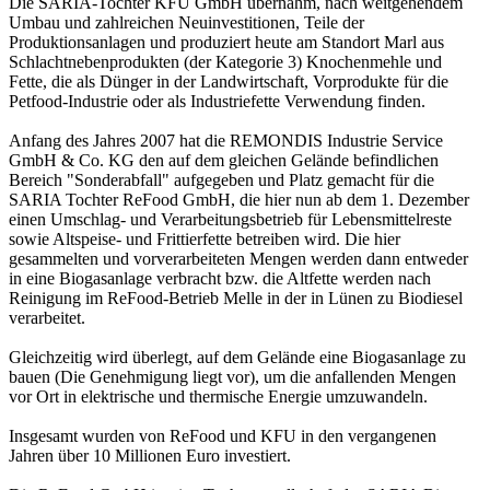
Die SARIA-Tochter KFU GmbH übernahm, nach weitgehendem
Umbau und zahlreichen Neuinvestitionen, Teile der
Produktionsanlagen und produziert heute am Standort Marl aus
Schlachtnebenprodukten (der Kategorie 3) Knochenmehle und
Fette, die als Dünger in der Landwirtschaft, Vorprodukte für die
Petfood-Industrie oder als Industriefette Verwendung finden.
Anfang des Jahres 2007 hat die REMONDIS Industrie Service
GmbH & Co. KG den auf dem gleichen Gelände befindlichen
Bereich "Sonderabfall" aufgegeben und Platz gemacht für die
SARIA Tochter ReFood GmbH, die hier nun ab dem 1. Dezember
einen Umschlag- und Verarbeitungsbetrieb für Lebensmittelreste
sowie Altspeise- und Frittierfette betreiben wird. Die hier
gesammelten und vorverarbeiteten Mengen werden dann entweder
in eine Biogasanlage verbracht bzw. die Altfette werden nach
Reinigung im ReFood-Betrieb Melle in der in Lünen zu Biodiesel
verarbeitet.
Gleichzeitig wird überlegt, auf dem Gelände eine Biogasanlage zu
bauen (Die Genehmigung liegt vor), um die anfallenden Mengen
vor Ort in elektrische und thermische Energie umzuwandeln.
Insgesamt wurden von ReFood und KFU in den vergangenen
Jahren über 10 Millionen Euro investiert.