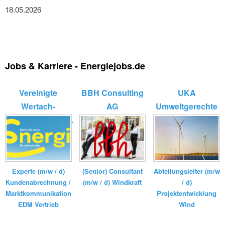
18.05.2026
Jobs & Karriere - Energiejobs.de
Vereinigte
BBH Consulting
UKA
Wertach-
AG
Umweltgerechte
Elektrizitätswerk...
Kraftanlagen
GmbH ...
Experte (m/w / d)
(Senior) Consultant
Abteilungsleiter (m/w
Kundenabrechnung /
(m/w / d) Windkraft
/ d)
Marktkommunikation
Projektentwicklung
EDM Vertrieb
Wind