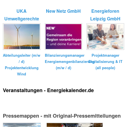
UKA
New Netz GmbH
Energieforen
Umweltgerechte
Leipzig GmbH
Kraftanlagen
GmbH ...
Bilanzierungsmanager
Abteilungsleiter (m/w
Projektmanager
Energiemengenbilanzierung
/ d)
Digitalisierung & IT
(m/w / d)
Projektentwicklung
(all people)
Wind
Veranstaltungen - Energiekalender.de
Pressemappen - mit Original-Pressemitteilungen