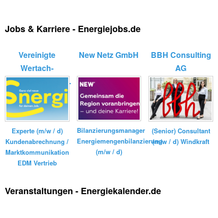
Jobs & Karriere - Energiejobs.de
Vereinigte
New Netz GmbH
BBH Consulting
Wertach-
AG
Elektrizitätswerk...
Bilanzierungsmanager
Experte (m/w / d)
(Senior) Consultant
Energiemengenbilanzierung
Kundenabrechnung /
(m/w / d) Windkraft
(m/w / d)
Marktkommunikation
EDM Vertrieb
Veranstaltungen - Energiekalender.de