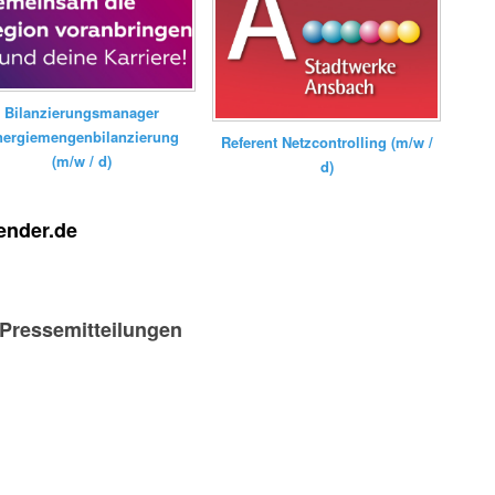
Bilanzierungsmanager
nergiemengenbilanzierung
Referent Netzcontrolling (m/w /
(m/w / d)
d)
ender.de
-Pressemitteilungen