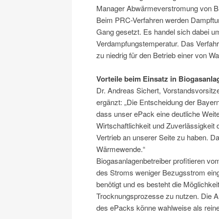
Manager Abwärmeverstromung von Ba
Beim PRC-Verfahren werden Dampftur
Gang gesetzt. Es handel sich dabei um
Verdampfungstemperatur. Das Verfahr
zu niedrig für den Betrieb einer von W
Vorteile beim Einsatz in Biogasanla
Dr. Andreas Sichert, Vorstandsvorsi
ergänzt: „Die Entscheidung der Bayern
dass unser ePack eine deutliche Weit
Wirtschaftlichkeit und Zuverlässigkeit d
Vertrieb an unserer Seite zu haben. Da
Wärmewende.“
Biogasanlagenbetreiber profitieren v
des Stroms weniger Bezugsstrom eing
benötigt und es besteht die Möglichke
Trocknungsprozesse zu nutzen. Die An
des ePacks könne wahlweise als reine 