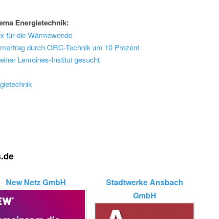
ema Energietechnik:
mix für die Wärmewende
romertrag durch ORC-Technik um 10 Prozent
Reiner Lemoines-Institut gesucht
gietechnik
s.de
New Netz GmbH
Stadtwerke Ansbach
GmbH