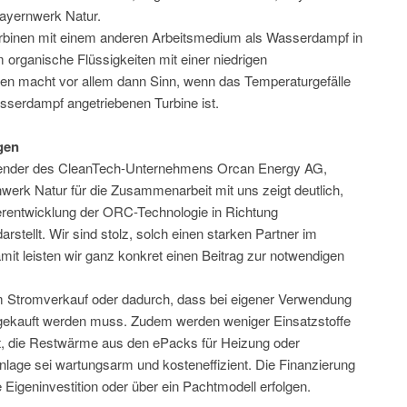
yernwerk Natur.
binen mit einem anderen Arbeitsmedium als Wasserdampf in
 organische Flüssigkeiten mit einer niedrigen
en macht vor allem dann Sinn, wenn das Temperaturgefälle
asserdampf angetriebenen Turbine ist.
gen
tzender des CleanTech-Unternehmens Orcan Energy AG,
werk Natur für die Zusammenarbeit mit uns zeigt deutlich,
erentwicklung der ORC-Technologie in Richtung
arstellt. Wir sind stolz, solch einen starken Partner im
mit leisten wir ganz konkret einen Beitrag zur notwendigen
om Stromverkauf oder dadurch, dass bei eigener Verwendung
ekauft werden muss. Zudem werden weniger Einsatzstoffe
it, die Restwärme aus den ePacks für Heizung oder
lage sei wartungsarm und kosteneffizient. Die Finanzierung
Eigeninvestition oder über ein Pachtmodell erfolgen.