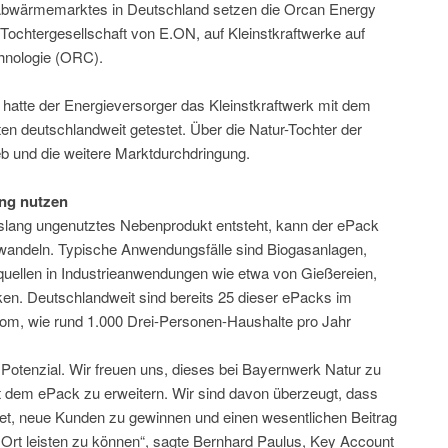
Abwärmemarktes in Deutschland setzen die Orcan Energy
chtergesellschaft von E.ON, auf Kleinstkraftwerke auf
hnologie (ORC).
hatte der Energieversorger das Kleinstkraftwerk mit dem
n deutschlandweit getestet. Über die Natur-Tochter der
b und die weitere Marktdurchdringung.
ng nutzen
slang ungenutztes Nebenprodukt entsteht, kann der ePack
andeln. Typische Anwendungsfälle sind Biogasanlagen,
uellen in Industrieanwendungen wie etwa von Gießereien,
en. Deutschlandweit sind bereits 25 dieser ePacks im
rom, wie rund 1.000 Drei-Personen-Haushalte pro Jahr
Potenzial. Wir freuen uns, dieses bei Bayernwerk Natur zu
t dem ePack zu erweitern. Wir sind davon überzeugt, dass
tet, neue Kunden zu gewinnen und einen wesentlichen Beitrag
 Ort leisten zu können“, sagte Bernhard Paulus, Key Account